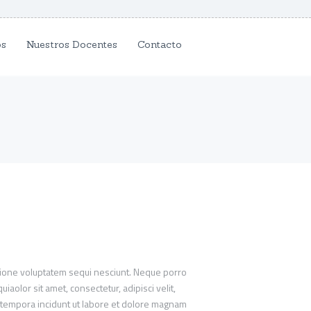
os
Nuestros Docentes
Contacto
o
tione voluptatem sequi nesciunt. Neque porro
s:
aolor sit amet, consectetur, adipisci velit,
tempora incidunt ut labore et dolore magnam