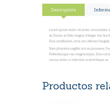
Descripción
Informa
Lorem ipsum dolor sit amet, consectetur adip
at. Donec ac felis magna. Integer nec leo
Duis vestibulum, urna nec ultricies feugia
Nam pharetra sagittis orci eu posuere. F
Pellentesque nec magna turpis. Duis conseq
cursus enim, in interdum erat tristique ac.
Productos re