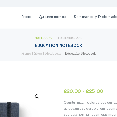
INICIO
Inicio
Quienes somos
Seminarios y Diplomad
QUIENES SOMOS
SEMINARIOS Y
NOTEBOOKS
1 DICIEMBRE, 2016
DIPLOMADOS
EDUCATION NOTEBOOK
Home
Shop
Notebooks
Education Notebook
NUESTROS DOCENTES
CONTACTO
£
20
00
-
£
25
00
Rang
de
Quuntur magni dolores eos qui ra
precio
quisquam est, qui dolorem ipsum qui
desde
sed quia non numquam eius modi 
£20
0