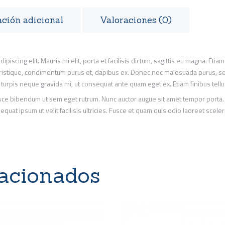
ción adicional
Valoraciones (0)
iscing elit. Mauris mi elit, porta et facilisis dictum, sagittis eu magna. Etiam
 tristique, condimentum purus et, dapibus ex. Donec nec malesuada purus, se
t, turpis neque gravida mi, ut consequat ante quam eget ex. Etiam finibus tell
usce bibendum ut sem eget rutrum. Nunc auctor augue sit amet tempor porta
uat ipsum ut velit facilisis ultricies. Fusce et quam quis odio laoreet scele
lacionados