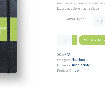
dolor sit amet, consectetur adipisi
0
labore et dolore magna aliqua.
hasta
£25
0
Cover Type
0
Education
BUY NO
Notebook
cantidad
N/D
SKU:
Notebooks
Categoría:
guide
study
Etiquetas:
,
159
Product ID: