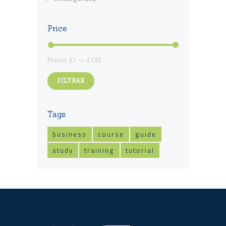
Price
Precio
Precio
Precio:
£7
—
£135
mínimo
máximo
FILTRAR
Tags
business
course
guide
study
training
tutorial