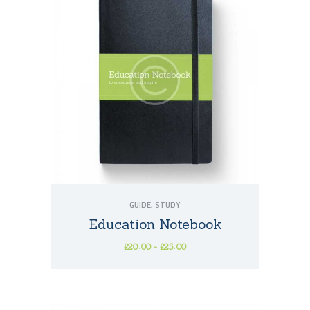
GUIDE
,
STUDY
Education Notebook
£
20
00
-
£
25
00
Rango
Este
de
precios:
producto
desde
tiene
£20
0
múltiples
0