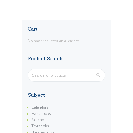
desde
tiene
£120
0
múltiples
0
variantes.
hasta
£135
0
Las
0
Cart
opciones
se
No hay productos en el carrito.
pueden
elegir
en
Product Search
la
página
de
producto
Subject
Calendars
Handbooks
Notebooks
Textbooks
Uncategorized