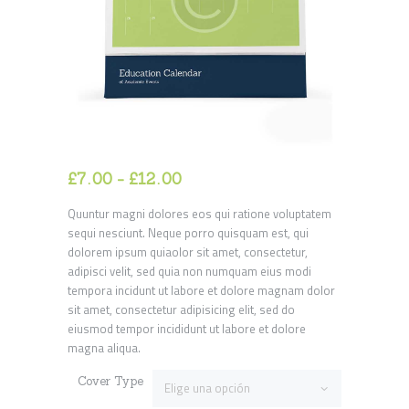
£
7
00
-
£
12
00
Rango
de
Quuntur magni dolores eos qui ratione voluptatem
precios:
sequi nesciunt. Neque porro quisquam est, qui
desde
dolorem ipsum quiaolor sit amet, consectetur,
£7
0
adipisci velit, sed quia non numquam eius modi
0
tempora incidunt ut labore et dolore magnam dolor
hasta
sit amet, consectetur adipisicing elit, sed do
£12
0
eiusmod tempor incididunt ut labore et dolore
0
magna aliqua.
Cover Type