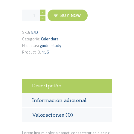
Academia
BUY NOW
Calendar
cantidad
N/D
SKU:
Calendars
Categoría:
guide
study
Etiquetas:
,
156
Product ID:
Descripción
Información adicional
Valoraciones (0)
Lorem ipsum dolor sit amet, consectetur adipiscing