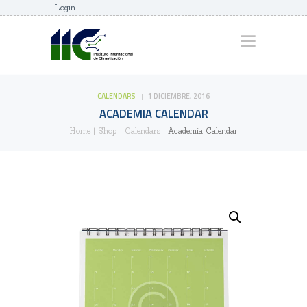
Login
INICIO
QUIENES SOMOS
SEMINARIOS Y
CALENDARS
1 DICIEMBRE, 2016
ACADEMIA CALENDAR
DIPLOMADOS
Home
Shop
Calendars
Academia Calendar
NUESTROS
DOCENTES
CONTACTO