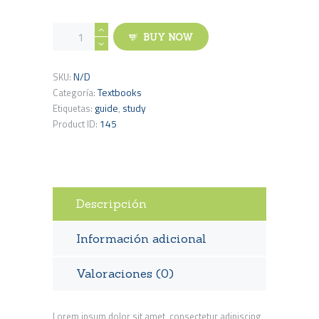
Economics
BUY NOW
Workbook
cantidad
N/D
SKU:
Textbooks
Categoría:
guide
study
Etiquetas:
,
145
Product ID:
Descripción
Información adicional
Valoraciones (0)
Lorem ipsum dolor sit amet, consectetur adipiscing