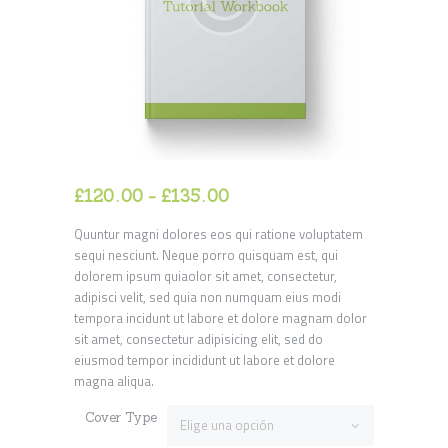
£
120
00
-
£
135
00
Rango
de
Quuntur magni dolores eos qui ratione voluptatem
precios:
sequi nesciunt. Neque porro quisquam est, qui
desde
dolorem ipsum quiaolor sit amet, consectetur,
£120
0
adipisci velit, sed quia non numquam eius modi
0
tempora incidunt ut labore et dolore magnam dolor
hasta
sit amet, consectetur adipisicing elit, sed do
£135
0
eiusmod tempor incididunt ut labore et dolore
0
magna aliqua.
Cover Type