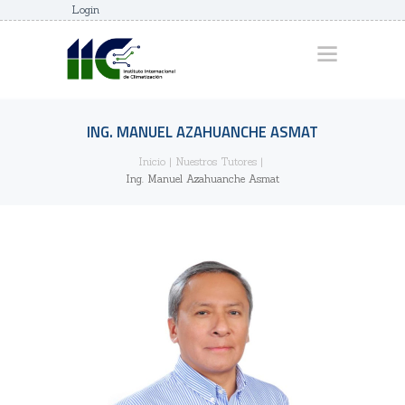
Login
INICIO
QUIENES SOMOS
SEMINARIOS Y
ING. MANUEL AZAHUANCHE ASMAT
DIPLOMADOS
Inicio
Nuestros Tutores
Ing. Manuel Azahuanche Asmat
NUESTROS
DOCENTES
CONTACTO