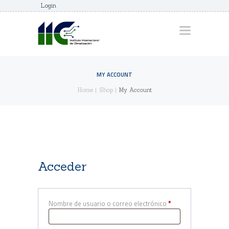
Login
INICIO
QUIENES SOMOS
SEMINARIOS Y
MY ACCOUNT
DIPLOMADOS
Home
Shop
My Account
NUESTROS
DOCENTES
CONTACTO
Acceder
Nombre de usuario o correo electrónico
*
Obligatorio