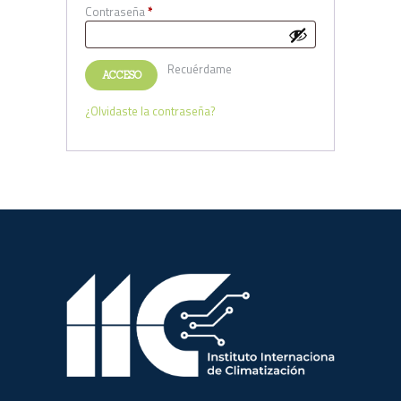
Contraseña
*
Obligatorio
Recuérdame
ACCESO
¿Olvidaste la contraseña?